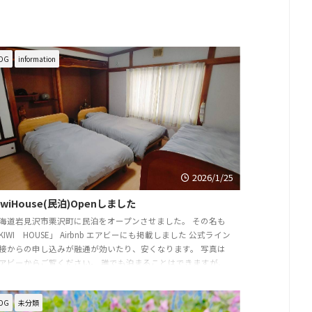
OG
information
2026/1/25
iwiHouse(民泊)Openしました
海道岩見沢市栗沢町に民泊をオープンさせました。 その名も
KIWI HOUSE」 Airbnb エアビーにも掲載しました 公式ライン
接からの申し込みが融通が効いたり、安くなります。 写真は
アビーからご覧ください。 誰でも泊まることはできますが、
のツアーに参加するお客様のために開業させました。 幌尻
、トムラウシの前泊や後泊にも是非ご利用ください。 ツアー
OG
未分類
加者は一泊4000円（寝具あり） 3000円（寝具なしご自分のシ