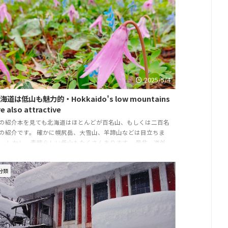
ラフ使用）です。 徒歩圏内にコンビニ、居酒屋もあります。
非、ご利用ください ...
2025/5/4
海道は低山も魅力的・Hokkaido's low mountains
re also attractive
の紹介本を見ても北海道はほとんどが百名山、もしくは二百名
の紹介です。 確かに幌尻岳、大雪山、羊蹄山などは目立ちま
。 しかし、素晴らしい低山もたくさんあります。 是非、道外
本州、四国、九州の方は来てほしい。 どこがいいかを一言で
うと 「高緯度なので、高山植物が簡単に見れる」 例えば、
分類
000ｍくらいの北海道の山では本州の2000ｍ以上に咲く花を見る
とができます。 わざわざ高い山に登らなくても良いんです。
だ、見頃は５月、６月です。早い時期に低山で花を見て、夏に
雪山などの高山でもう一度見る。 ...