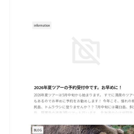
information
2026/4
2026年夏ツアーの予約受付中です。お早めに！
2026年夏ツアーは5月中旬から始まります。 すでに満席のツア
もあるのでお早めに予約をお勧めします！ 今年こそ、憧れの
尻岳、トムラウシに登りませんか？？ 7月中旬には羅臼岳、斜
岳、阿寒岳の道東3座ツアーも行います。 北海道の山は何回登
ても、毎回違う世界を見ているようで素晴らしいです。 キツ
ネ、シカ、クマが住む広大な大自然を登山ガイドと一緒に登
BLOG
せんか？ また、岩見沢市で民泊もしていますので登山ツアー