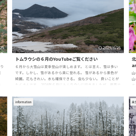
ュ
是
/25
2025/6/25
トムラウシの６月のYouTubeご覧ください
北
a
祈り
６月から大雪山は夏季登山が楽しめます。 とは言え、雪は多い
意
です。しかし、雪があるから楽に登れる。 雪があるから景色が
山
に
綺麗。花もきれい。水も確保できる。 虫も少ない。 良いことが
山
あ
たくさんです。 2024年６月にトムラウシに行きましたが、最高で
す
こ
したよ。 YouTube作ってたので是非ご覧ください。 ６月のトム
の
あり
ラウシ登山 ２０２５年は６月に旭岳～トムラウシツアーを行い
い
information
未
っ
ます。 参加者募集中です。 幌尻山の予約はほぼ埋まってしまい
1
人
ましたが、7/4～のツアーは サブガイドを追加し、定員２名増や
こ
しましたよ！ 予約はお早 ...
た
大