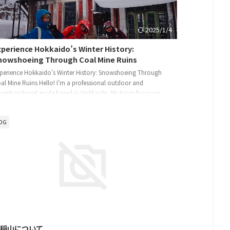
2025/1/4
xperience Hokkaido’s Winter History:
nowshoeing Through Coal Mine Ruins
perience Hokkaido’s Winter History: Snowshoeing Through
al Mine Ruins Hello! I’m a professional outdoor and
venture travel guide based in Hokkaido. My tours focus on
eating deep, local experiences that go beyond the ordinary. I
mbine nature, act ...
OG
2024/11/3
手稲山について