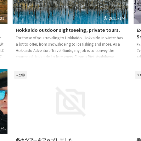
/21
2025/1/4
Hokkaido outdoor sightseeing, private tours.
E
S
ヤ
For those of you traveling to Hokkaido. Hokkaido in winter has
海道
a lot to offer, from snowshoeing to ice fishing and more. As a
Ex
選ば
Hokkaido Adventure Travel Guide, my job is to convey the
Co
安
charms of Hokkaido to foreigners. Furano Biei, Asahikawa
ad
Noboribetsu, et ...
cr
立
co
未分類
BL
ら
ま
1/4
2024/11/12
冬のツアーをアップしました。