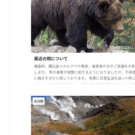
前泊、後泊も対応できます。 是非お待ちしております。
2026/1
最近の熊について
福島町、羅臼岳でのヒグマの事故、被害者の方のご冥福をお
します。 熊の被害が頻繁に起きるようになりましたが、不用
に騒ぎすぎだと感じております。 実際に日常生活を送って熊
合うことはまずありません。 登山中には稀に熊に合うことが
ります。ほとんどが、遠目で見かけます。 20ｍくらいで合う
ともありましたが、正しい行動を心がけていれば特に問題は
未分類
ません。 しかしながら、ここ最近は異常個体の出現率が高ま
ているのはニュースを見る限り確かに感じます。 異常個体＝
を襲う可能性のある熊 異常個体を作らない人間 ...