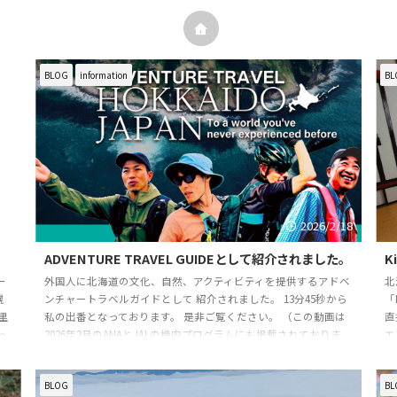
BLOG
information
BL
/16
2026/2/18
ADVENTURE TRAVEL GUIDEとして紹介されました。
K
ー
外国人に北海道の文化、自然、アクティビティを提供するアドベ
北
幌
ンチャートラベルガイドとして 紹介されました。 13分45秒から
「
里
私の出番となっております。 是非ご覧ください。 （この動画は
直
っ
2026年2月のANAとJALの機内プログラムにも掲載されておりま
エ
す。） https://youtu.be/FTsFRG3Cj6k?si=yCrQHsmKdvK-SoFb
私
りま
岳
BLOG
BL
の
参