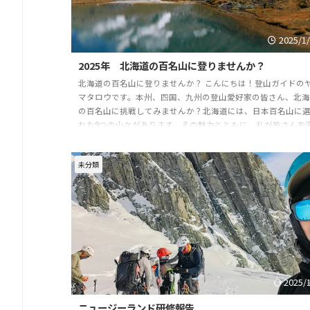
2025/1
2025年 北海道の百名山に登りませんか？
北海道の百名山に登りませんか？ こんにちは！登山ガイドの
マタロウです。本州、四国、九州の登山愛好家の皆さん、北
の百名山に挑戦してみませんか？北海道には、日本百名山に
れた9つの山々があります。その魅力とともに、私が皆さんを
全かつ楽しい登山へとご案内します。 北海道の百名山 利尻山
（1,721m） 日本最北の百名山、利尻山。海からそびえ立つ独
未分類
峰で、その美しさから“利尻富士”とも呼ばれています。稜線か
は360度の絶景が広がり、日本海と利尻島の大自然を一望でき
す。 羊蹄山（1,898m） 北海道 ...
2025/
ニュージーランド研修報告