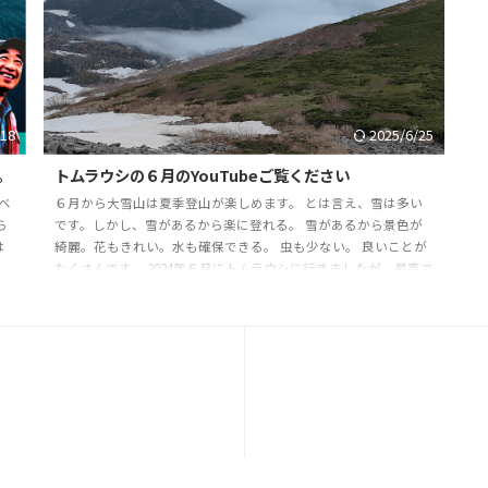
/18
2025/6/25
た。
トムラウシの６月のYouTubeご覧ください
ベ
６月から大雪山は夏季登山が楽しめます。 とは言え、雪は多い
ら
です。しかし、雪があるから楽に登れる。 雪があるから景色が
は
綺麗。花もきれい。水も確保できる。 虫も少ない。 良いことが
たくさんです。 2024年６月にトムラウシに行きましたが、最高で
したよ。 YouTube作ってたので是非ご覧ください。 ６月のトム
ラウシ登山 ２０２５年は６月に旭岳～トムラウシツアーを行い
ます。 参加者募集中です。 幌尻山の予約はほぼ埋まってしまい
ましたが、7/4～のツアーは サブガイドを追加し、定員２名増や
しましたよ！ 予約はお早 ...