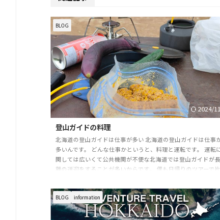
BLOG
2024/1
登山ガイドの料理
北海道の登山ガイドは仕事が多い 北海道の登山ガイドは仕事
多いんです。 どんな仕事かというと、料理と運転です。 運転
関しては広いくて公共機関が不便な北海道では登山ガイドが
離の送迎をすることが多いからです。 僕も日帰りのツアーで
4時間近い運転をすることもあります。これも大変ではありま
が、お客様に喜んでもらうためです。 運転はわかるけど料理
BLOG
information
北海道の山小屋は避難小屋です。北アルプスや八ヶ岳のよう
事の提供はありません。 ではそうなるの？ 自分で作る必要
あります。ガイドツアーですとガイドが作る ...