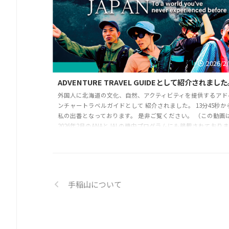
2026/2
ADVENTURE TRAVEL GUIDEとして紹介されまし
外国人に北海道の文化、自然、アクティビティを提供するアド
ンチャートラベルガイドとして 紹介されました。 13分45秒か
私の出番となっております。 是非ご覧ください。 （この動画
2026年2月のANAとJALの機内プログラムにも掲載されておりま
す。） https://youtu.be/FTsFRG3Cj6k?si=yCrQHsmKdvK-SoFb
手稲山について