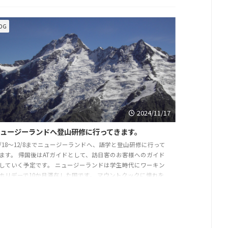
OG
2024/11/17
ニュージーランドへ登山研修に行ってきます。
1/18～12/8までニュージーランドへ、語学と登山研修に行って
ます。 帰国後はATガイドとして、訪日客のお客様へのガイド
していく予定です。 ニュージーランドは学生時代にワーキン
ホリデーで10か月滞在した国です。 マウントクックに憧れを
ち、いつか登りたいと考えています。 今回は研修なのでマウ
トクックに登ることは厳しいかもしれませんが、 ニュージー
ンド、サザンアルプスのいくつかの峰を登ってきます。 自身
スキルを磨くために、行ってきます。 冬のツアーも企画しまし
ので、ご予約お待 ...