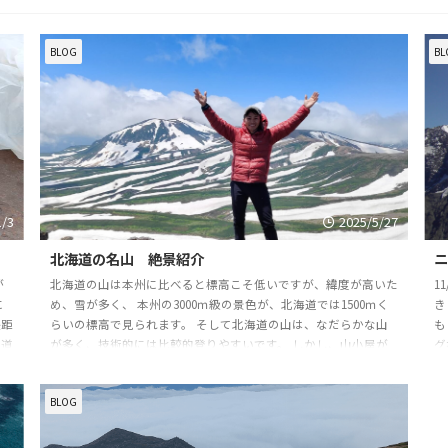
BLOG
BL
1/3
2025/5/27
北海道の名山 絶景紹介
が
北海道の山は本州に比べると標高こそ低いですが、緯度が高いた
1
に
め、雪が多く、 本州の3000ｍ級の景色が、北海道では1500ｍく
き
長距
らいの標高で見られます。 そして北海道の山は、なだらかな山
も
片道
が多く、技術的には比較的登りやすいです。 しかし、山小屋が
グ
す
少ない、距離が長い、ヒグマが… 等の心配はあります。 登山
持
？
ガイドツアーであればその点も安心です。 いずれにしても百名山
ン
BLOG
に食
をはじめ、北海道は名山が多いです。 特に 幌尻岳、白雲岳、ト
ラ
が
ムラウシ、羊蹄山は特に景色が綺麗です。 私が撮ったお気に入
の
りの写真です。 幌尻 ...
た