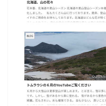
北海道、山の花々
花本番、北海道の夏山シーズン 北海道の夏山登山シーズン本
化しました。 私もたくさん山に行っております。是非、登山
イドのご用命をお待ちしております。北海道はどんな花が咲
でしょうか？？」 高山か低山で花の種類は違う 大雪山や日高
脈などの2000m級の山と1000ｍ以下の低山の花は違ってきます
例えばコマクサなんかは高山のレキ、ガレ場にしか咲いてい
BLOG
ん。イワウメなんかも標高の高いところが生育に適していま
一方、サンカヨウやエンレイソウ、ギンリョウソウ、ウバユ
比較的標高の低いところで花を咲か ...
2025/6
トムラウシの６月のYouTubeご覧ください
６月から大雪山は夏季登山が楽しめます。 とは言え、雪は多
です。しかし、雪があるから楽に登れる。 雪があるから景色
綺麗。花もきれい。水も確保できる。 虫も少ない。 良いこと
たくさんです。 2024年６月にトムラウシに行きましたが、最