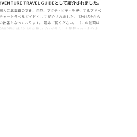
DVENTURE TRAVEL GUIDEとして紹介されました。
国人に北海道の文化、自然、アクティビティを提供するアドベ
チャートラベルガイドとして 紹介されました。 13分45秒から
の出番となっております。 是非ご覧ください。 （この動画は
026年2月のANAとJALの機内プログラムにも掲載されておりま
） https://youtu.be/FTsFRG3Cj6k?si=yCrQHsmKdvK-SoFb