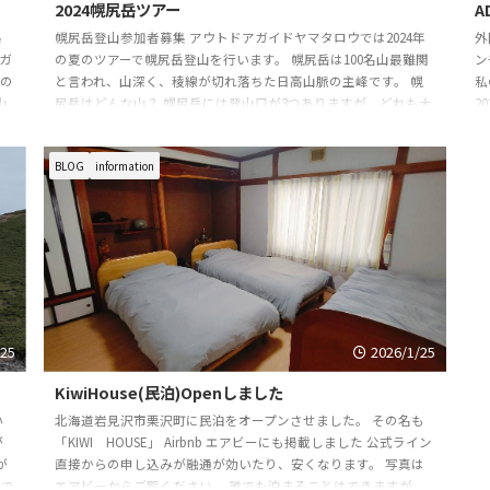
2024幌尻岳ツアー
A
格
幌尻岳登山参加者募集 アウトドアガイドヤマタロウでは2024年
外
ガ
の夏のツアーで幌尻岳登山を行います。 幌尻岳は100名山最難関
ン
くの
と言われ、山深く、稜線が切れ落ちた日高山脈の主峰です。 幌
私
山
尻岳はどんな山？ 幌尻岳には登山口が3つありますが、どれも大
2
。
変なルートです。 距離も長いですし、渡渉や山小屋の予約、シ
す。
ませ
ャトルバスの予約、そしてアプローチも悪い山です。私のツアー
BLOG
information
す。
では平取町の振内ルートから登ります。 振内ルートはどんな感
リは
じ？ 幌尻岳には登山口が3つありますが、どれも大変なルートで
す。その中でも距離が一番短く、山小 ...
/25
2026/1/25
KiwiHouse(民泊)Openしました
い
北海道岩見沢市栗沢町に民泊をオープンさせました。 その名も
が
「KIWI HOUSE」 Airbnb エアビーにも掲載しました 公式ライン
が
直接からの申し込みが融通が効いたり、安くなります。 写真は
高で
エアビーからご覧ください。 誰でも泊まることはできますが、