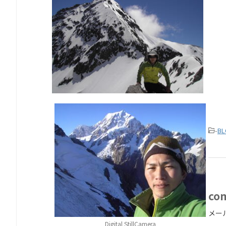
-
BL
co
メー
Digital StillCamera