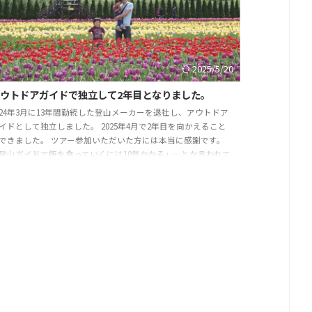
2025/5/20
アウトドアガイドで独立して2年目となりました。
024年3月に13年間勤続した登山メーカーを退社し、アウトドア
イドとして独立しました。 2025年4月で2年目を向かえること
できました。 ツアー参加いただいた方には本当に感謝です。
登山ガイドで飯を食っていくには10年かかる」…とか言われて
ましたが 飯は食べています。笑 私がアウトドアガイドと名乗
ているのは、登山だけではなく、色々な自然をお伝えしたく
アウトドアガイド」にしています。 もちろん、登山がメイン
はありますが、最近ではSUPガイドの仕事や、訪日観光客の方
の自然ツアーの割合も増えて ...