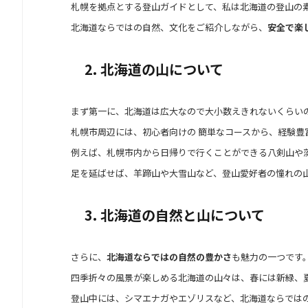
札幌を拠点とする登山ガイドとして、私は北海道の登山の素
北海道ならではの自然、文化をご紹介しながら、
安全で楽
2. 北海道の山について
まず第一に、北海道は広大なので大小数えきれないくらい
札幌市周辺には、初心者向けの 簡単なコースから、経験豊
例えば、札幌市内から日帰りで行くことができる八剣山や
足を延ばせば、羊蹄山や大雪山など、登山愛好者の憧れの
3. 北海道の自然と山について
さらに、
北海道ならではの自然の豊かさ
も魅力の一つです
四季折々の風景が楽しめる北海道の山々は、春には新緑、
登山中には、シマエナガやエゾリスなど、北海道ならでは