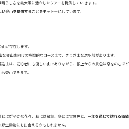
晴らしさを最大限に活かしたツアーを提供してい きます。
しい登山を提供する
ことをモットーにしています。
の山が存在します。
富な登山家向けの挑戦的なコースまで、さまざまな選択肢があります。
藻岩山は、初心者にも優しい山でありながら、頂上からの景色は息をのむほど
山も登山できます。
。
夏には鮮やかな花々、秋には紅葉、冬には雪景色と、
一年を通じて訪れる価値
の野生動物にも出会えるかもしれません。