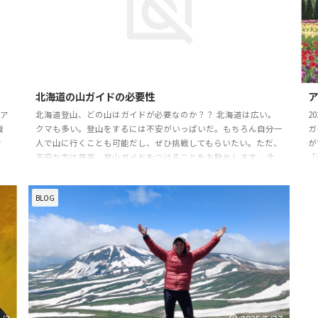
/23
2024/11/3
北海道の山ガイドの必要性
ツア
北海道登山、どの山はガイドが必要なのか？？ 北海道は広い。
2
複
クマも多い。登山をするには不安がいっぱいだ。もちろん自分一
ガ
お
人で山に行くことも可能だし、ぜひ挑戦してもらいたい。ただ、
が
、
不安な方は是非、登山ガイドをつけることをお勧めします。 北
「
ツ
海道の登山のガイドの必要性 まず第一に北海道は本州と違って
い
グル
気候が違う。亜寒帯に属し、純粋に寒い。そして動物や植物も本
っ
BLOG
い
州、四国、九州と違う。要はあなたが本州に住んでいるのであれ
「
ば勝手が違うということです。別に勝手が違おうが山に登ること
で
はできますが、やはりそこは詳しい現地ガイドの話 ...
へ