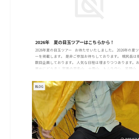
2025/12
2026年 夏の目玉ツアーはこちらから！
2026年夏の目玉ツアー お待たせいたしました。 2026年の夏
ーを掲載します。 是非ご参加お待ちしております。 幌尻岳は
数回企画しております。 人気な日程は埋まりつつあります。
早めにどうぞ！ 定番の百名山、大雪山、トムラウシ、羊蹄山
羅臼岳、斜里岳はもちろん開催します。 私が住んでいた東北
アーも開催します。 良い山を選んでいますよ！山だけでなく
BLOG
メと温泉も楽しみます。 そして豪華なSUPツアーも企画して
ます！ 天売島と礼文島です！どちらも最高なロケーションで
す。 ...