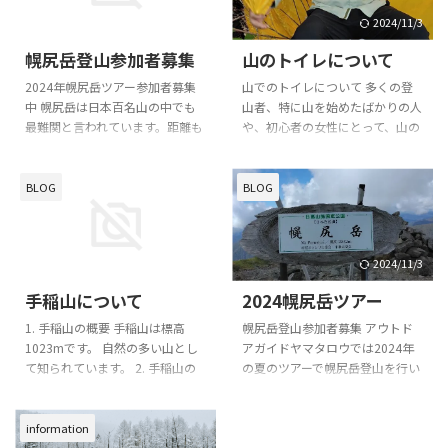
2024/11/3
2024/11/3
幌尻岳登山参加者募集
山のトイレについて
2024年幌尻岳ツアー参加者募集
山でのトイレについて 多くの登
中 幌尻岳は日本百名山の中でも
山者、特に山を始めたばかりの人
最難関と言われています。距離も
や、初心者の女性にとって、山の
長く、山が奥深いので、個人では
トイレが不安という声を頂きま
なかなか行くことが難しい山で
す。 昔、男性は「キジ撃ち」女
す。是非一緒に登りませんか？
性は「お花摘み」といって山のト
BLOG
BLOG
幌尻岳はどんな山か 北海道の日
イレの隠語とされていました。
高山脈の主峰です。日高山脈の中
現在でも、そのような言葉を使っ
で唯一2000ｍを超えます。特に
ている方もいるんですが、やはり
2024/11/3
2024/11/3
原生の自然が残る日高山脈の中で
恥ずかしい気持ちは今も昔も変わ
も核心部の山ですので、普段の山
らないと思います。 山でのトイ
手稲山について
2024幌尻岳ツアー
とは全く違う印象を受けるでしょ
レはどうしたらよいのか？ 山で
う。登山ルートは3つあります
トイレに行きたくなったら、登山
1. 手稲山の概要 手稲山は標高
幌尻岳登山参加者募集 アウトド
が、どれも大変です。今回のツア
道から外れて、人が来ない場所で
1023mです。 自然の多い山とし
アガイドヤマタロウでは2024年
ーでは平取町の振内ルートを辿り
用を足す。もちろん、ティッシュ
て知られています。 2. 手稲山の
の夏のツアーで幌尻岳登山を行い
ます。 振内ルートはどんなコース
は持ち帰りましょう。基本的には
四季 冬はスキー場になります。
ます。 幌尻岳は100名山最難関と
か？ 山小屋を使用するルート ...
こんな感じですが、環境への配慮
夏は遊園地もあったそうです。
言われ、山深く、稜線が切れ落ち
と ...
https://www.youtube.com/watc
た日高山脈の主峰です。 幌尻岳
information
h?v=EbCZGIyI-Sc
はどんな山？ 幌尻岳には登山口