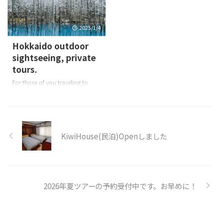
が3つありますが、どれも大変な
ルートです。 距離も長いです
2025/1/4
し、渡渉や山小屋の予約、シャト
ルバスの予約、そしてアプローチ
Hokkaido outdoor
も悪い山です。私のツアーでは平
sightseeing, private
取町の振内ルートから登ります。
tours.
振内ルートはどんな感じ？ 幌尻
岳には登山口が3つありますが、
For those of you traveling to
どれも大変なルートです。その中
Hokkaido. Hokkaido in winter
でも距離が一番短く、山小 ...
has a lot to offer, from
snowshoeing to ice fishing and
more. As a Hokkaido Adventure
Travel Guide, my job is to
KiwiHouse(民泊)Openしました
convey the charms of Hokkaido
to foreigners. Furano Biei,
Asahikawa Noboribetsu, et ...
2026年夏ツアーの予約受付中です。お早めに！